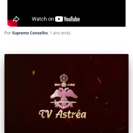
Por
Supremo Conselho
,
1 ano
atrás