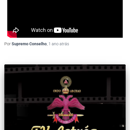
Por
Supremo Conselho
,
1 ano
atrás