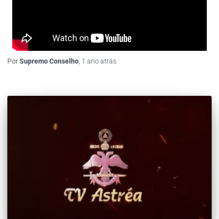
Por
Supremo Conselho
,
1 ano
atrás