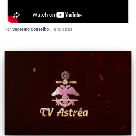
Por
Supremo Conselho
,
1 ano
atrás