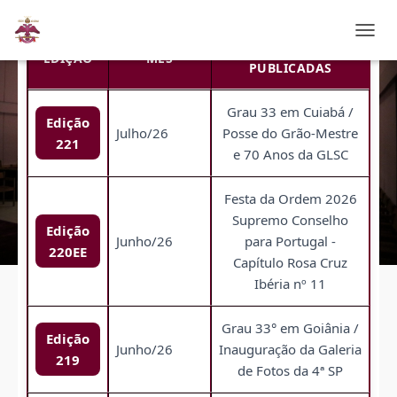
ALTE
MATÉRIAS
EDIÇÃO
MÊS
PUBLICADAS
Grau 33 em Cuiabá /
Edição
Julho/26
Posse do Grão-Mestre
221
e 70 Anos da GLSC
Festa da Ordem 2026
Supremo Conselho
Edição
Junho/26
para Portugal -
220EE
Capítulo Rosa Cruz
Ibéria nº 11
Grau 33° em Goiânia /
Edição
Junho/26
Inauguração da Galeria
219
de Fotos da 4ª SP