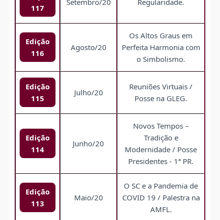
Setembro/20
Regularidade.
117
Os Altos Graus em
Edição
Agosto/20
Perfeita Harmonia com
116
o Simbolismo.
Edição
Reuniões Virtuais /
Julho/20
115
Posse na GLEG.
Novos Tempos –
Edição
Tradição e
Junho/20
114
Modernidade / Posse
Presidentes - 1ª PR.
O SC e a Pandemia de
Edição
Maio/20
COVID 19 / Palestra na
113
AMFL.