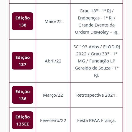
Grau 18° - 1ª RJ /
Edição
Endoenças - 1ª RJ /
Maio/22
138
Grande Evento da
Ordem DeMolay – RJ.
SC 193 Anos / ELOD-RJ
2022 / Grau 33° - 1ª
Edição
Abril/22
MG / Fundação LP
137
Geraldo de Souza - 1ª
RJ.
Edição
Março/22
Retrospectiva 2021.
136
Edição
Fevereiro/22
Festa REAA França.
135EE