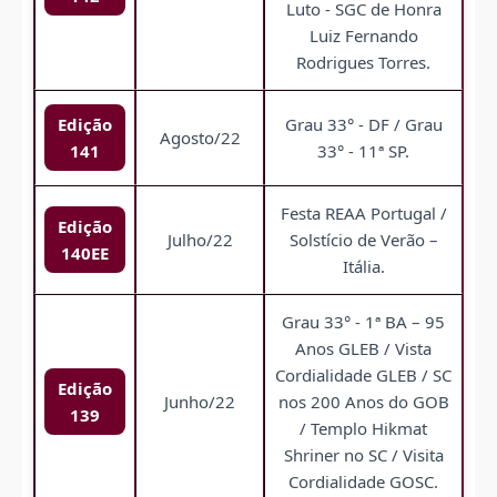
Luto - SGC de Honra
Luiz Fernando
Rodrigues Torres.
Edição
Grau 33° - DF / Grau
Agosto/22
141
33° - 11ª SP.
Festa REAA Portugal /
Edição
Julho/22
Solstício de Verão –
140EE
Itália.
Grau 33° - 1ª BA – 95
Anos GLEB / Vista
Cordialidade GLEB / SC
Edição
Junho/22
nos 200 Anos do GOB
139
/ Templo Hikmat
Shriner no SC / Visita
Cordialidade GOSC.