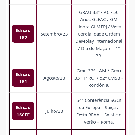
GRAU 33º - AC - 50
Anos GLEAC / GM
Honra GLMERJ / Vista
Edição
Setembro/23
Cordialidade Ordem
162
DeMolay internacional
/ Dia do Maçom - 1ª
PR.
Grau 33º - AM / Grau
Edição
Agosto/23
33º 1ª RO. / 52ª CMSB -
161
Rondônia.
54ª Conferência SGCs
Edição
da Europa – Suíça /
Julho/23
160EE
Festa REAA – Solstício
Verão – Roma.