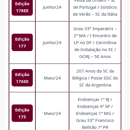
Festa da Ordem – SC
Edição
Junho/24
de Portugal / Solstício
178EE
de Verão – SC da Itália
Grau 33° Imperatriz –
2ª MA / I Encontro de
Edição
Junho/24
LP no DF / Cerimônia
177
de Instalação no SC /
GORJ – 50 Anos
207 Anos do SC da
Edição
Maio/24
Bélgica / Posse SGC do
176EE
SC da Argentina
Endoenças 1ª RJ /
Endoenças 4ª SP /
Edição
Maio/24
Endoenças 1ª MG /
175
Grau 33° Francisco
Beltrão 7ª PR