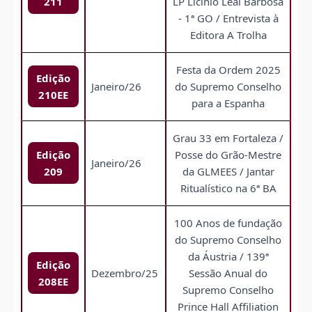
211
LP Licínio Leal Barbosa
- 1ª GO / Entrevista à
Editora A Trolha
Festa da Ordem 2025
Edição
Janeiro/26
do Supremo Conselho
210EE
para a Espanha
Grau 33 em Fortaleza /
Edição
Posse do Grão-Mestre
Janeiro/26
209
da GLMEES / Jantar
Ritualístico na 6ª BA
100 Anos de fundação
do Supremo Conselho
da Áustria / 139ª
Edição
Dezembro/25
Sessão Anual do
208EE
Supremo Conselho
Prince Hall Affiliation