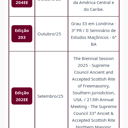
204EE
da América Central e
do Caribe.
Grau 33 em Londrina -
Edição
3ª PR / II Seminário de
Outubro/25
203
Estudos Maçônicos - 6ª
BA
The Biennial Session
2025 - Supreme
Council Ancient and
Accepted Scottish Rite
of Freemasonry,
Edição
Southern Jurisdiction,
Setembro/25
202EE
USA. / 213th Annual
Meeting - The Supreme
Council 33° Anciet &
Accepted Scottish Rite
Northern Masonic