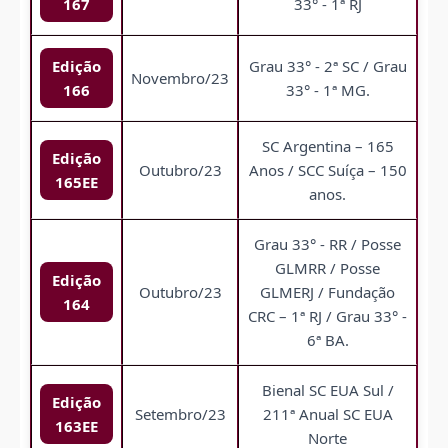
167
33° - 1ª RJ
Edição
Grau 33° - 2ª SC / Grau
Novembro/23
166
33° - 1ª MG.
SC Argentina – 165
Edição
Outubro/23
Anos / SCC Suíça – 150
165EE
anos.
Grau 33° - RR / Posse
GLMRR / Posse
Edição
Outubro/23
GLMERJ / Fundação
164
CRC – 1ª RJ / Grau 33° -
6ª BA.
Bienal SC EUA Sul /
Edição
Setembro/23
211ª Anual SC EUA
163EE
Norte