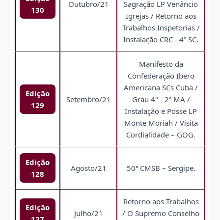
Outubro/21
Sagração LP Venâncio
130
Igrejas / Retorno aos
Trabalhos Inspetorias /
Instalação CRC - 4ª SC.
Manifesto da
Confederação Ibero
Americana SCs Cuba /
Edição
Setembro/21
Grau 4° - 2ª MA /
129
Instalação e Posse LP
Monte Moriah / Visita
Cordialidade – GOG.
Edição
Agosto/21
50ª CMSB – Sergipe.
128
Retorno aos Trabalhos
Edição
Julho/21
/ O Supremo Conselho
127