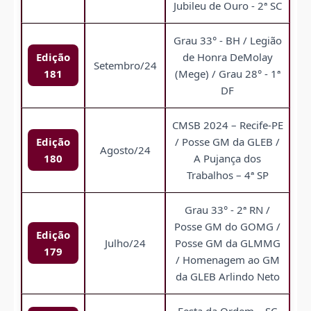
Jubileu de Ouro - 2ª SC
Grau 33° - BH / Legião
Edição
de Honra DeMolay
Setembro/24
181
(Mege) / Grau 28° - 1ª
DF
CMSB 2024 – Recife-PE
Edição
/ Posse GM da GLEB /
Agosto/24
180
A Pujança dos
Trabalhos – 4ª SP
Grau 33° - 2ª RN /
Posse GM do GOMG /
Edição
Julho/24
Posse GM da GLMMG
179
/ Homenagem ao GM
da GLEB Arlindo Neto