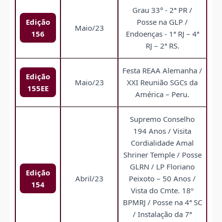
Grau 33° - 2ª PR /
Edição
Posse na GLP /
Maio/23
156
Endoenças - 1ª RJ – 4ª
RJ – 2ª RS.
Festa REAA Alemanha /
Edição
Maio/23
XXI Reunião SGCs da
155EE
América – Peru.
Supremo Conselho
194 Anos / Visita
Cordialidade Amal
Shriner Temple / Posse
GLRN / LP Floriano
Edição
Abril/23
Peixoto – 50 Anos /
154
Vista do Cmte. 18º
BPMRJ / Posse na 4ª SC
/ Instalação da 7ª