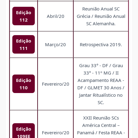
Reunião Anual SC
Edição
Abril/20
Grécia / Reunião Anual
112
SC Alemanha.
Edição
Março/20
Retrospectiva 2019.
111
Grau 33° - DF / Grau
33° - 11º MG / II
Edição
Acampamento REAA -
Fevereiro/20
110
DF / GLMET 30 Anos /
Jantar Ritualístico no
SC.
XXII Reunião SCs
América Central –
Edição
Fevereiro/20
Panamá / Festa REAA -
109EE