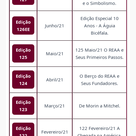
e o Simbolismo.
Edição Especial 10
Edição
Junho/21
Anos - A Águia
126EE
Bicéfala.
Edição
125 Maio/21 O REAA e
Maio/21
125
Seus Primeiros Passos.
Edição
O Berço do REAA e
Abril/21
124
Seus Fundadores.
Edição
Março/21
De Morin a Mitchel.
123
Edição
122 Fevereiro/21 A
Fevereiro/21
122
Chegada na América.