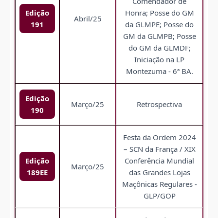
Comendador de
Edição
Honra; Posse do GM
Abril/25
191
da GLMPE; Posse do
GM da GLMPB; Posse
do GM da GLMDF;
Iniciação na LP
Montezuma - 6ª BA.
Edição
Março/25
Retrospectiva
190
Festa da Ordem 2024
– SCN da França / XIX
Edição
Conferência Mundial
Março/25
189EE
das Grandes Lojas
Maçônicas Regulares -
GLP/GOP