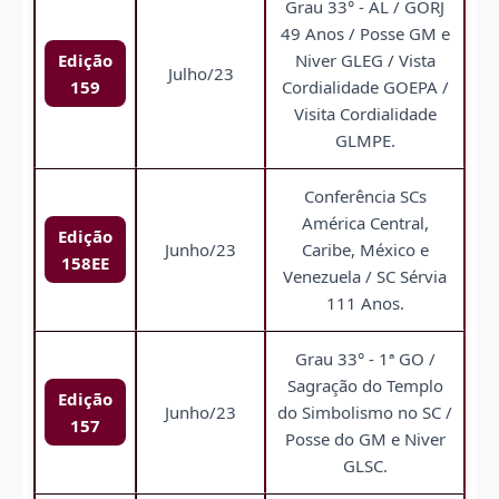
Grau 33° - AL / GORJ
49 Anos / Posse GM e
Edição
Niver GLEG / Vista
Julho/23
159
Cordialidade GOEPA /
Visita Cordialidade
GLMPE.
Conferência SCs
América Central,
Edição
Junho/23
Caribe, México e
158EE
Venezuela / SC Sérvia
111 Anos.
Grau 33° - 1ª GO /
Sagração do Templo
Edição
Junho/23
do Simbolismo no SC /
157
Posse do GM e Niver
GLSC.