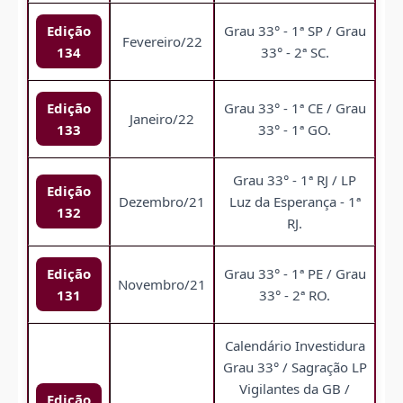
Edição
Grau 33° - 1ª SP / Grau
Fevereiro/22
134
33° - 2ª SC.
Edição
Grau 33° - 1ª CE / Grau
Janeiro/22
133
33° - 1ª GO.
Grau 33° - 1ª RJ / LP
Edição
Dezembro/21
Luz da Esperança - 1ª
132
RJ.
Edição
Grau 33° - 1ª PE / Grau
Novembro/21
131
33° - 2ª RO.
Calendário Investidura
Grau 33° / Sagração LP
Vigilantes da GB /
Edição