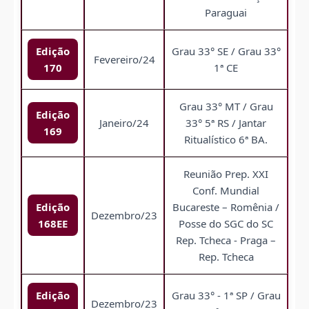
Paraguai
Edição
Grau 33° SE / Grau 33°
Fevereiro/24
170
1ª CE
Grau 33° MT / Grau
Edição
Janeiro/24
33° 5ª RS / Jantar
169
Ritualístico 6ª BA.
Reunião Prep. XXI
Conf. Mundial
Edição
Bucareste – Romênia /
Dezembro/23
168EE
Posse do SGC do SC
Rep. Tcheca - Praga –
Rep. Tcheca
Edição
Grau 33° - 1ª SP / Grau
Dezembro/23