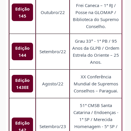
Frei Caneca – 1ª RJ /
Edição
Outubro/22
Posse na GLOMAP /
145
Biblioteca do Supremo
Conselho.
Grau 33° - 1ª PB / 95
Edição
Anos da GLPB / Ordem
Setembro/22
144
Estrela do Oriente – 25
Anos.
XX Conferência
Edição
Agosto/22
Mundial de Supremos
143EE
Conselhos – Paraguai.
51ª CMSB Santa
Catarina / Endoenças -
1ª SP / Merecida
Edição
Setembro/23
Homenagem - 5ª SP /
142