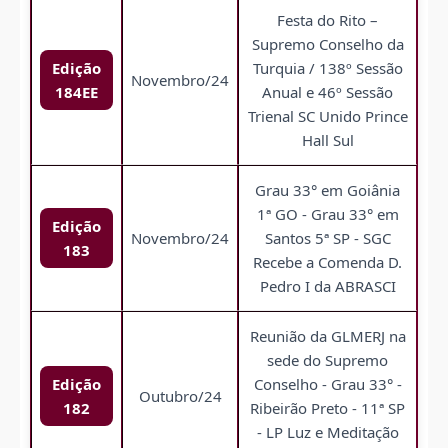
Festa do Rito –
Supremo Conselho da
Edição
Turquia / 138º Sessão
Novembro/24
184EE
Anual e 46º Sessão
Trienal SC Unido Prince
Hall Sul
Grau 33° em Goiânia
1ª GO - Grau 33° em
Edição
Novembro/24
Santos 5ª SP - SGC
183
Recebe a Comenda D.
Pedro I da ABRASCI
Reunião da GLMERJ na
sede do Supremo
Edição
Conselho - Grau 33° -
Outubro/24
182
Ribeirão Preto - 11ª SP
- LP Luz e Meditação