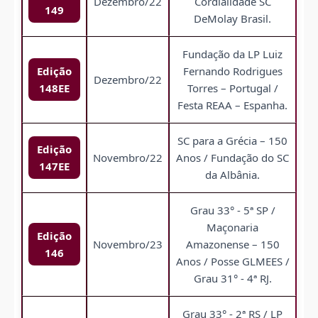
Dezembro/22
Cordialidade SC
149
DeMolay Brasil.
Fundação da LP Luiz
Edição
Fernando Rodrigues
Dezembro/22
148EE
Torres – Portugal /
Festa REAA – Espanha.
SC para a Grécia – 150
Edição
Novembro/22
Anos / Fundação do SC
147EE
da Albânia.
Grau 33° - 5ª SP /
Maçonaria
Edição
Novembro/23
Amazonense – 150
146
Anos / Posse GLMEES /
Grau 31° - 4ª RJ.
Grau 33° - 2ª RS / LP