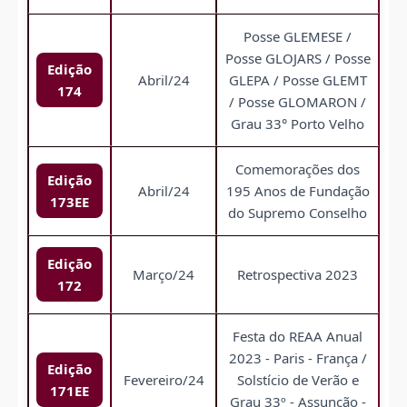
Posse GLEMESE /
Posse GLOJARS / Posse
Edição
Abril/24
GLEPA / Posse GLEMT
174
/ Posse GLOMARON /
Grau 33° Porto Velho
Comemorações dos
Edição
Abril/24
195 Anos de Fundação
173EE
do Supremo Conselho
Edição
Março/24
Retrospectiva 2023
172
Festa do REAA Anual
2023 - Paris - França /
Edição
Fevereiro/24
Solstício de Verão e
171EE
Grau 33º - Assunção -