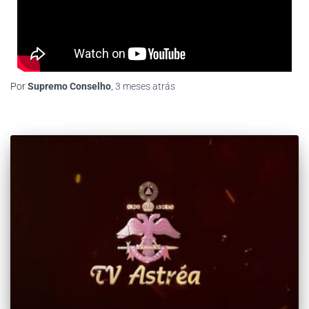
Por
Supremo Conselho
,
3 meses
atrás