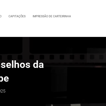
O
CAPITAÇÕES
IMPRESSÃO DE CARTEIRINHA
selhos da
be
025